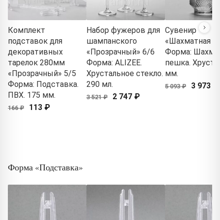
Комплект
Набор фужеров для
Сувенир
подставок для
шампанского
«Шахматная п
декоративных
«Прозрачный» 6/6
Форма: Шахма
тарелок 280мм
Форма: ALIZEE.
пешка. Хрустал
«Прозрачный» 5/5
Хрустальное стекло.
мм.
Форма: Подставка.
290 мл.
3 973 ₽
5 093 ₽
ПВХ. 175 мм.
2 747 ₽
3 521 ₽
113 ₽
166 ₽
Форма «Подставка»