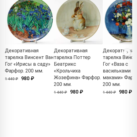
Декоративная
Декоративная
Декоративная
тарелка Винсент Ван
тарелка Поттер
тарелка Винсе
Гог «Ирисы в саду»
Беатрикс
Гог «Ваза с
Фарфор. 200 мм.
«Крольчиха
васильками и
Жозефина» Фарфор.
маками» Фарф
980 ₽
1 440 ₽
200 мм.
200 мм.
980 ₽
980 ₽
1 440 ₽
1 440 ₽