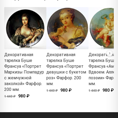
Декоративная
Декоративная
Декоративная
тарелка Буше
тарелка Буше
тарелка Буше
Франсуа «Портрет
Франсуа «Портрет
Франсуа «Аму
Маркизы Помпадур
девушки с букетом
Вдвоем. Аллег
с жемчужной
роз» Фарфор. 200
поэзии» Фарфо
заколкой» Фарфор.
мм.
мм.
200 мм.
980 ₽
980 ₽
1 440 ₽
1 440 ₽
980 ₽
1 440 ₽