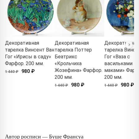
Декоративная
Декоративная
Декоративная
тарелка Винсент Ван
тарелка Поттер
тарелка Винсе
Гог «Ирисы в саду»
Беатрикс
Гог «Ваза с
Фарфор. 200 мм.
«Крольчиха
васильками и
Жозефина» Фарфор.
маками» Фарф
980 ₽
1 440 ₽
200 мм.
200 мм.
980 ₽
980 ₽
1 440 ₽
1 440 ₽
Автор росписи — Буше Франсуа