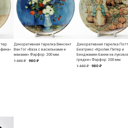
ттер
Декоративная тарелка Винсент
Декоративная тарелка Пот
ефина»
Ван Гог «Ваза с васильками и
Беатрикс «Кролик Питер и
маками» Фарфор. 200 мм.
Бенджамин Банни на луково
грядке» Фарфор. 200 мм.
980 ₽
1 440 ₽
980 ₽
1 440 ₽