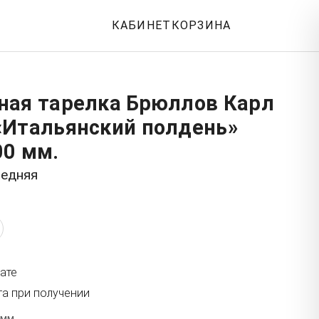
КАБИНЕТ
КОРЗИНА
ная тарелка Брюллов Карл
«Итальянский полдень»
00 мм.
редняя
ате
та при получении
 мм.