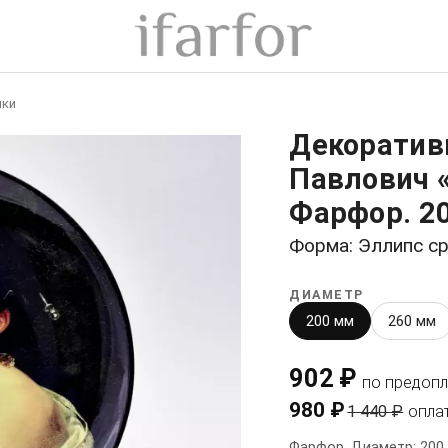
ики
Декоратив
Павлович 
Фарфор. 2
Форма: Эллипс с
ДИАМЕТР
200 мм
260 мм
902 ₽
по предопл
980 ₽
1 440 ₽
опла
Фарфор. Диаметр: 200