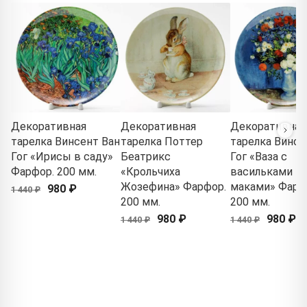
Декоративная
Декоративная
Декоративная
тарелка Винсент Ван
тарелка Поттер
тарелка Винсе
Гог «Ирисы в саду»
Беатрикс
Гог «Ваза с
Фарфор. 200 мм.
«Крольчиха
васильками и
Жозефина» Фарфор.
маками» Фарф
980 ₽
1 440 ₽
200 мм.
200 мм.
980 ₽
980 ₽
1 440 ₽
1 440 ₽