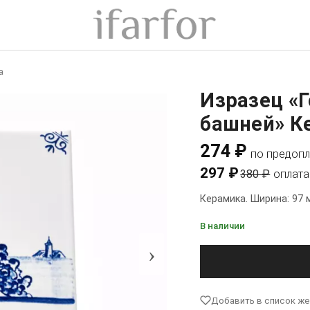
а
Изразец «
башней» Ке
274 ₽
по предопл
297 ₽
380 ₽
оплата
Керамика. Ширина: 97 
В наличии
›
Добавить в список ж