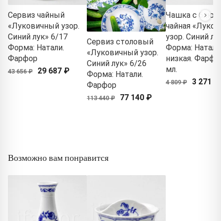
Сервиз чайный
Чашка с блюд
«Луковичный узор.
чайная «Луко
Синий лук» 6/17
узор. Синий лу
Сервиз столовый
Форма: Натали.
Форма: Натали
«Луковичный узор.
Фарфор
низкая. Фарфор
Синий лук» 6/26
мл.
29 687 ₽
43 656 ₽
Форма: Натали.
3 271 ₽
4 809 ₽
Фарфор
77 140 ₽
113 440 ₽
Возможно вам понравится