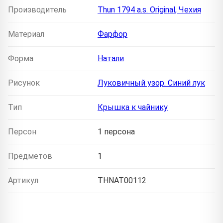
Производитель
Thun 1794 a.s. Original, Чехия
Материал
Фарфор
Форма
Натали
Рисунок
Луковичный узор. Синий лук
Тип
Крышка к чайнику
Персон
1 персона
Предметов
1
Артикул
THNAT00112