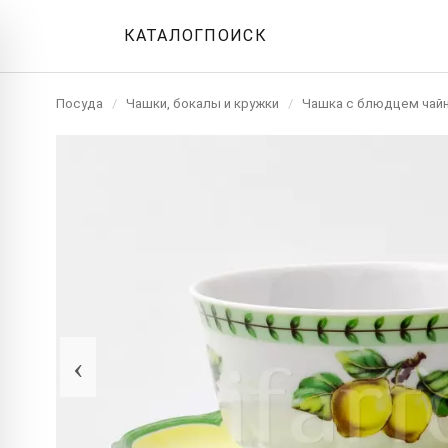
КАТАЛОГ
ПОИСК
Посуда
/
Чашки, бокалы и кружки
/
Чашка с блюдцем чай
‹