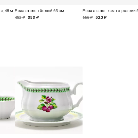
я, 48 м.
Роза эталон белый 65 см
Роза эталон желто-розовый
353 ₽
520 ₽
452 ₽
666 ₽