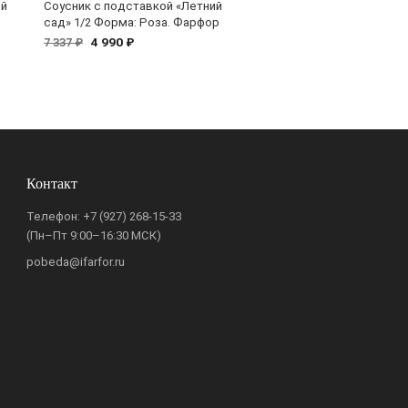
ой
Соусник с подставкой «Летний
сад» 1/2 Форма: Роза. Фарфор
4 990 ₽
7 337 ₽
Контакт
Телефон:
+7 (927) 268-15-33
(Пн–Пт 9:00–16:30 МСК)
pobeda@ifarfor.ru