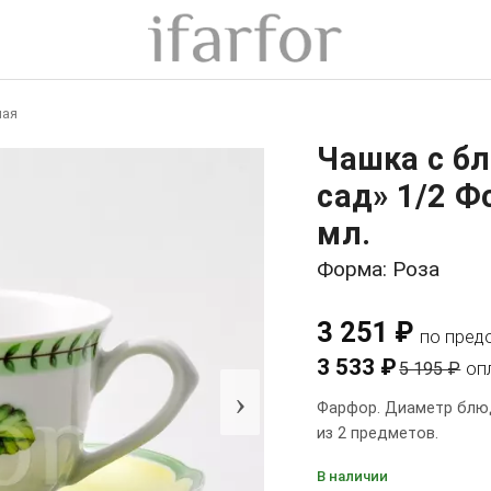
ная
Чашка с б
сад» 1/2 Ф
мл.
Форма: Роза
3 251 ₽
по пред
3 533 ₽
5 195 ₽
оп
›
Фарфор. Диаметр блюд
из 2 предметов.
В наличии