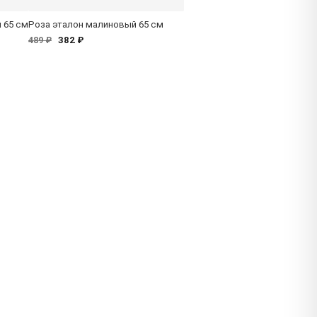
 65 см
Роза эталон малиновый 65 см
382 ₽
489 ₽