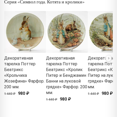
Серия «Символ года. Котята и кролики»
Декоративная
Декоративная
Декоративная
тарелка Поттер
тарелка Поттер
тарелка Потте
Беатрикс
Беатрикс «Кролик
Беатрикс «Кр
«Крольчиха
Питер и Бенджамин
Питер на луко
Жозефина» Фарфор.
Банни на луковой
грядке» Фарфо
200 мм.
грядке» Фарфор. 200
мм.
мм.
980 ₽
980 ₽
1 440 ₽
1 440 ₽
980 ₽
1 440 ₽