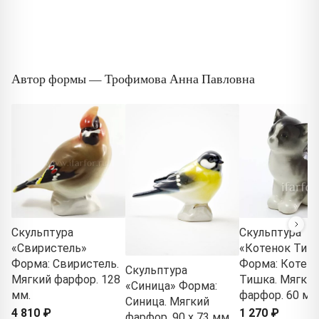
Автор формы — Трофимова Анна Павловна
Скульптура
Скульптура
«Свиристель»
«Котенок Тиш
Форма: Свиристель.
Форма: Котен
Скульптура
Мягкий фарфор. 128
Тишка. Мягки
«Синица» Форма:
мм.
фарфор. 60 мм
Синица. Мягкий
4 810 ₽
1 270 ₽
фарфор. 90 x 73 мм.