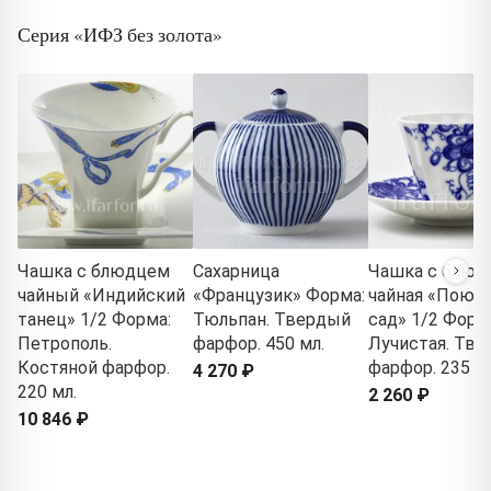
Серия «ИФЗ без золота»
Чашка с блюдцем
Сахарница
Чашка с блюд
чайный «Индийский
«Французик» Форма:
чайная «Поющ
танец» 1/2 Форма:
Тюльпан. Твердый
сад» 1/2 Форм
Петрополь.
фарфор. 450 мл.
Лучистая. Тв
Костяной фарфор.
фарфор. 235 мл
4 270 ₽
220 мл.
2 260 ₽
10 846 ₽