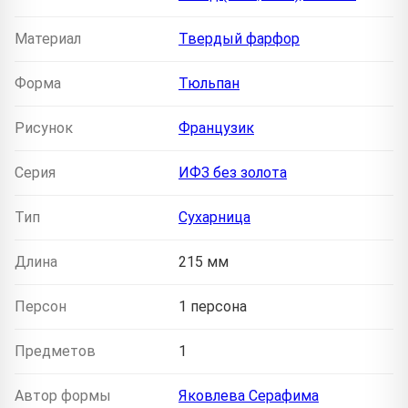
Материал
Твердый фарфор
Форма
Тюльпан
Рисунок
Французик
Серия
ИФЗ без золота
Тип
Сухарница
Длина
215 мм
Персон
1 персона
Предметов
1
Автор формы
Яковлева Серафима