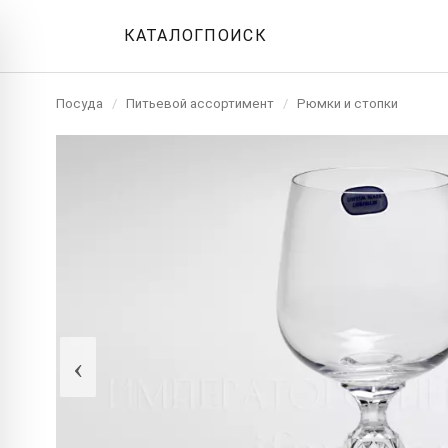
КАТАЛОГ
ПОИСК
Посуда
/
Питьевой ассортимент
/
Рюмки и стопки
‹