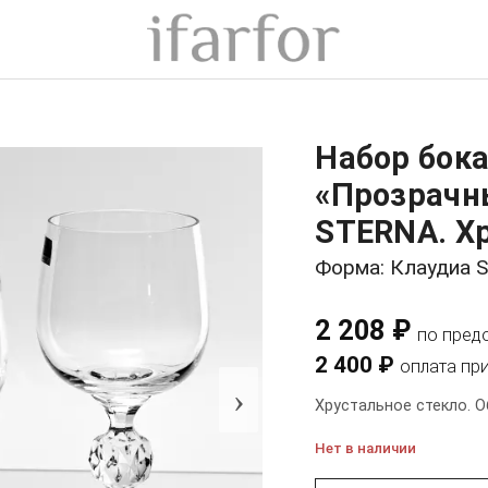
Набор бока
«Прозрачн
STERNA. Хр
Форма: Клаудиа 
2 208 ₽
по пред
2 400 ₽
оплата пр
›
Хрустальное стекло. О
Нет в наличии