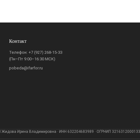
Контакт
Телефон:
+7 (927) 268-15-33
(Пн–Пт 9:00–16:30 МСК)
pobeda@ifarfor.ru
 Жидова Ирина Владимировна · ИНН 632204683989 · ОГРНИП 321631200013