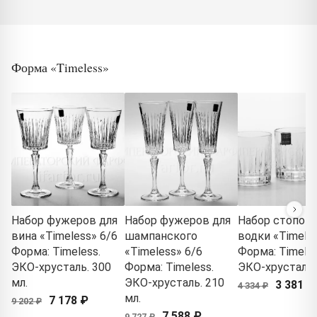
Форма «Timeless»
Набор фужеров для
Набор фужеров для
Набор стопок 
вина «Timeless» 6/6
шампанского
водки «Timeles
Форма: Timeless.
«Timeless» 6/6
Форма: Timeles
ЭКО-хрусталь. 300
Форма: Timeless.
ЭКО-хрусталь
мл.
ЭКО-хрусталь. 210
3 381 ₽
4 334 ₽
мл.
7 178 ₽
9 202 ₽
7 588 ₽
9 727 ₽