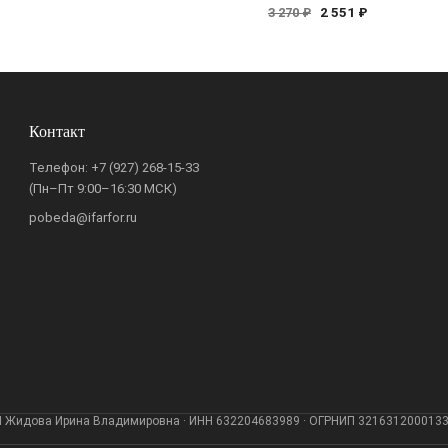
2 551 ₽
3 270 ₽
Контакт
Телефон:
+7 (927) 268-15-33
(Пн–Пт 9:00–16:30 МСК)
pobeda@ifarfor.ru
 Жидова Ирина Владимировна · ИНН 632204683989 · ОГРНИП 321631200013