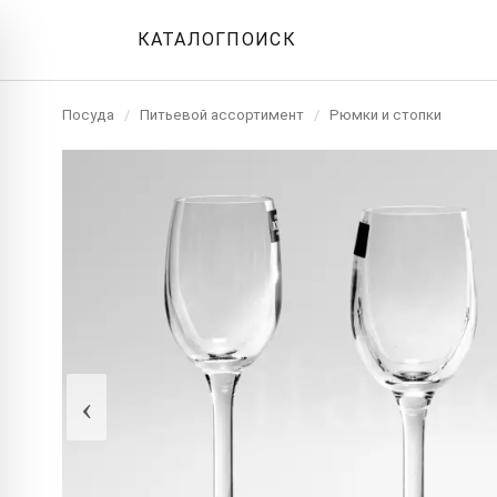
КАТАЛОГ
ПОИСК
Посуда
/
Питьевой ассортимент
/
Рюмки и стопки
‹