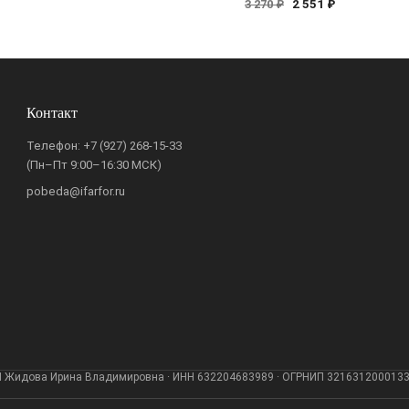
2 551 ₽
3 270 ₽
Контакт
Телефон:
+7 (927) 268-15-33
(Пн–Пт 9:00–16:30 МСК)
pobeda@ifarfor.ru
 Жидова Ирина Владимировна · ИНН 632204683989 · ОГРНИП 321631200013