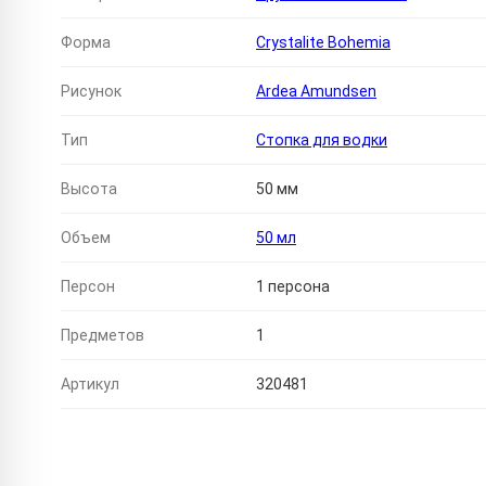
Форма
Crystalite Bohemia
Рисунок
Ardea Amundsen
Тип
Стопка для водки
Высота
50 мм
Объем
50 мл
Персон
1 персона
Предметов
1
Артикул
320481