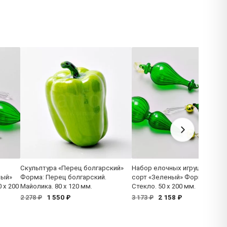
Скульптура «Перец болгарский»
Набор елочных игрушек втор
ный»
Форма: Перец болгарский.
сорт «Зеленый» Форма: Вере
 x 200
Майолика. 80 x 120 мм.
Стекло. 50 x 200 мм.
1 550 ₽
2 158 ₽
2 278 ₽
3 173 ₽