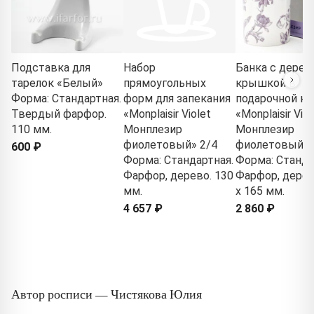
Подставка для
Набор
Банка с дерев
тарелок «Белый»
прямоугольных
крышкой в
Форма: Стандартная.
форм для запекания
подарочной ко
Твердый фарфор.
«Monplaisir Violet
«Monplaisir Viol
110 мм.
Монплезир
Монплезир
фиолетовый» 2/4
фиолетовый»
600 ₽
Форма: Стандартная.
Форма: Станда
Фарфор, дерево. 130
Фарфор, дерев
мм.
x 165 мм.
4 657 ₽
2 860 ₽
Автор росписи — Чистякова Юлия