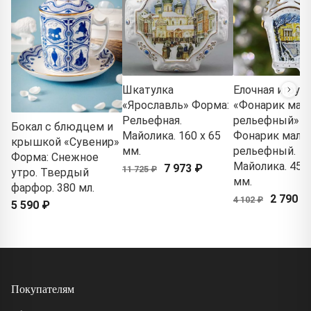
Шкатулка
Елочная игруш
«Ярославль» Форма:
«Фонарик мал
Рельефная.
рельефный» Ф
Бокал с блюдцем и
Майолика. 160 x 65
Фонарик малы
крышкой «Сувенир»
мм.
рельефный.
Форма: Снежное
Майолика. 45 x
7 973 ₽
11 725 ₽
утро. Твердый
мм.
фарфор. 380 мл.
2 790 ₽
4 102 ₽
5 590 ₽
Покупателям