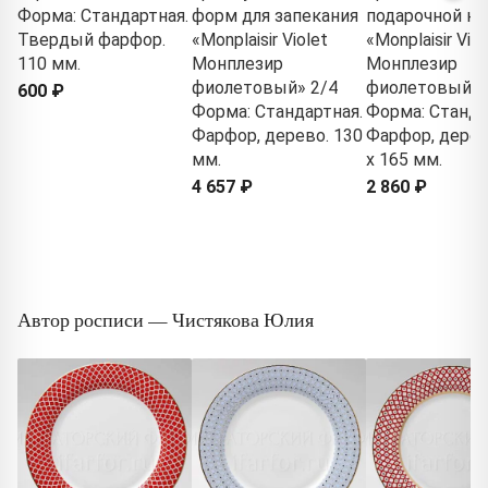
Форма: Стандартная.
форм для запекания
подарочной ко
Твердый фарфор.
«Monplaisir Violet
«Monplaisir Viol
110 мм.
Монплезир
Монплезир
фиолетовый» 2/4
фиолетовый»
600 ₽
Форма: Стандартная.
Форма: Станда
Фарфор, дерево. 130
Фарфор, дерев
мм.
x 165 мм.
4 657 ₽
2 860 ₽
Автор росписи — Чистякова Юлия