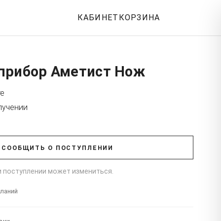
КАБИНЕТ
КОРЗИНА
прибор Аметист Нож
те
лучении
СООБЩИТЬ О ПОСТУПЛЕНИИ
ри поступлении может измениться.
еланий