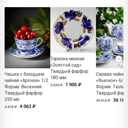
Тарелка мелкая
«Золотой сад»
Твердый фарфор.
Чашка с блюдцем
Сервиз чайны
180 мм.
чайная «Арочки» 1/2
«Вьюнок» 6/2
1 905 ₽
2 070 ₽
Форма: Весенняя.
Форма: Тюльпа
Твердый фарфор.
Твердый фар
250 мл.
36 168
39 312 ₽
4 063 ₽
4 416 ₽