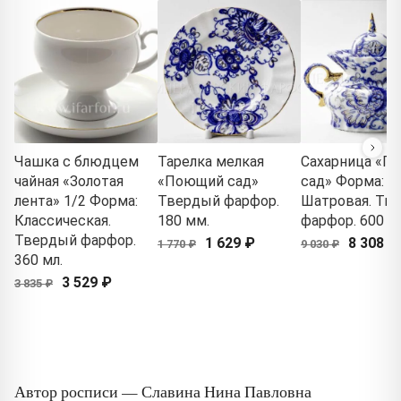
Чашка с блюдцем
Тарелка мелкая
Сахарница «П
чайная «Золотая
«Поющий сад»
сад» Форма:
лента» 1/2 Форма:
Твердый фарфор.
Шатровая. Тв
Классическая.
180 мм.
фарфор. 600 м
Твердый фарфор.
1 629 ₽
8 308 ₽
1 770 ₽
9 030 ₽
360 мл.
3 529 ₽
3 835 ₽
Автор росписи — Славина Нина Павловна