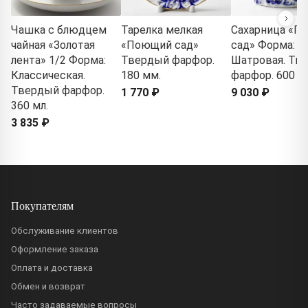
Чашка с блюдцем
Тарелка мелкая
Сахарница «П
чайная «Золотая
«Поющий сад»
сад» Форма:
лента» 1/2 Форма:
Твердый фарфор.
Шатровая. Тв
Классическая.
180 мм.
фарфор. 600 м
Твердый фарфор.
1 770 ₽
9 030 ₽
360 мл.
3 835 ₽
Покупателям
Обслуживание клиентов
Оформление заказа
Оплата и доставка
Обмен и возврат
Часто задаваемые вопросы