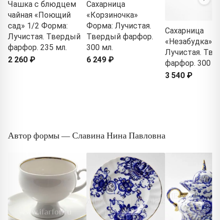
Чашка с блюдцем
Сахарница
чайная «Поющий
«Корзиночка»
сад» 1/2 Форма:
Форма: Лучистая.
Сахарница
Лучистая. Твердый
Твердый фарфор.
«Незабудка» Ф
фарфор. 235 мл.
300 мл.
Лучистая. Тв
2 260 ₽
6 249 ₽
фарфор. 300 мл
3 540 ₽
Автор формы — Славина Нина Павловна