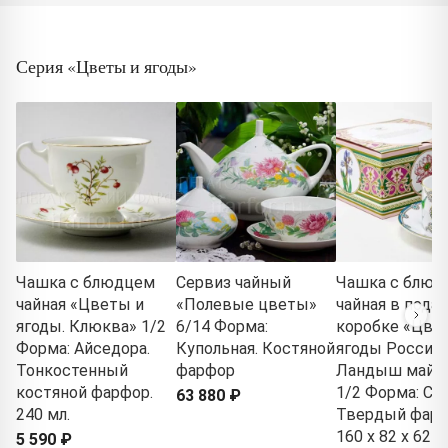
Серия «Цветы и ягоды»
Чашка с блюдцем
Сервиз чайный
Чашка с блюд
чайная «Цветы и
«Полевые цветы»
чайная в пода
ягоды. Клюква» 1/2
6/14 Форма:
коробке «Цве
Форма: Айседора.
Купольная. Костяной
ягоды России.
Тонкостенный
фарфор
Ландыш майс
костяной фарфор.
1/2 Форма: Сол
63 880 ₽
240 мл.
Твердый фарф
160 x 82 x 62 м
5 590 ₽