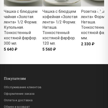
Чашка с блюдцем
Чашка с блюдцем
Розетка «Золо
чайная «Золотая
кофейная «Золотая
лента» Форма:
лента» 1/2 Форма:
лента» 1/2 Форма:
Наташа.
Купольная.
Наташа.
Тонкостенный
Тонкостенный
Тонкостенный
костяной фарф
костяной фарфор.
костяной фарфор.
мм.
300 мл.
120 мл.
2 330 ₽
5 640 ₽
5 560 ₽
Покупателям
Обслуживание клиентов
Оформление заказа
Оплата и доставка
Обмен и возврат