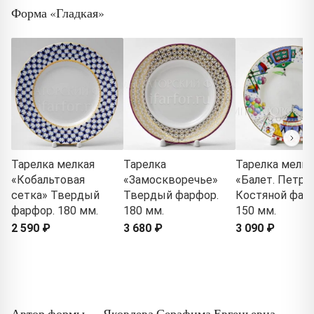
Форма «Гладкая»
Тарелка мелкая
Тарелка
Тарелка мелка
«Кобальтовая
«Замоскворечье»
«Балет. Петру
сетка» Твердый
Твердый фарфор.
Костяной фар
фарфор. 180 мм.
180 мм.
150 мм.
2 590 ₽
3 680 ₽
3 090 ₽
Автор формы — Яковлева Серафима Евгеньевна