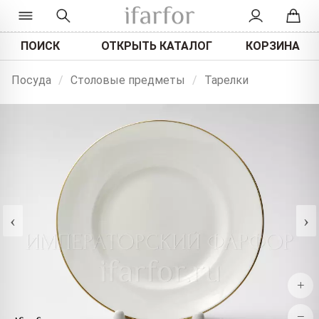
ПОИСК
ОТКРЫТЬ КАТАЛОГ
КОРЗИНА
Посуда
/
Столовые предметы
/
Тарелки
‹
›
+
−