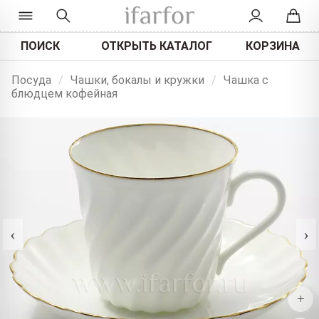
ПОИСК
ОТКРЫТЬ КАТАЛОГ
КОРЗИНА
Посуда
/
Чашки, бокалы и кружки
/
Чашка с
блюдцем кофейная
‹
›
+