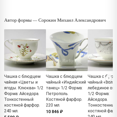
Автор формы — Сорокин Михаил Александрович
Чашка с блюдцем
Чашка с блюдцем
Чашка с блюд
чайная «Цветы и
чайный «Индийский
чайный «Волш
ягоды. Клюква» 1/2
танец» 1/2 Форма:
лебединое озе
Форма: Айседора.
Петрополь.
1/2 Форма:
Тонкостенный
Костяной фарфор.
Айседора.
костяной фарфор.
220 мл.
Тонкостенный
240 мл.
костяной фарф
10 846 ₽
240 мл.