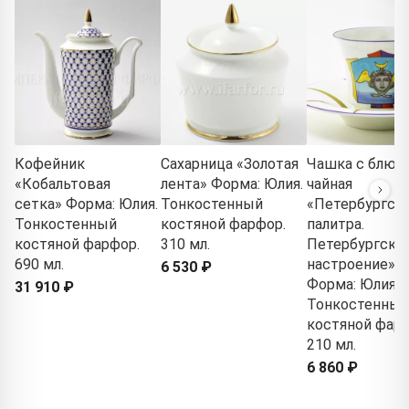
Кофейник
Сахарница «Золотая
Чашка с блюд
«Кобальтовая
лента» Форма: Юлия.
чайная
сетка» Форма: Юлия.
Тонкостенный
«Петербургск
Тонкостенный
костяной фарфор.
палитра.
костяной фарфор.
310 мл.
Петербургско
690 мл.
настроение» 1
6 530 ₽
Форма: Юлия.
31 910 ₽
Тонкостенный
костяной фарф
210 мл.
6 860 ₽