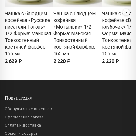
Чашка с блюдцем
Чашка с блюдцем
Чашка с блюд
кофейная «Русские
кофейная
кофейная «Ве
писатели. Гоголь»
«Мотыльки» 1/2
клубочек» 1/2
1/2 Форма: Майская.
Форма: Майская.
Форма: Майска
Тонкостенный
Тонкостенный
Тонкостенный
костяной фарфор.
костяной фарфор.
костяной фарф
165 мл.
165 мл.
165 мл.
2 629 ₽
2 220 ₽
2 220 ₽
Покупателям
Обслуживание клиентов
Оформление заказа
Оплата и доставка
Обмен и возврат