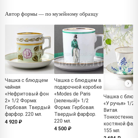
Автор формы — по музейному образцу
Чашка с блюдцем
Чашка с блюдцем в
чайная
подарочной коробке
«Нефритовый фон
«Modes de Paris
Чашка с блюд
2» 1/2 Форма:
(зеленый)» 1/2
«У ручья» 1/2 
Гербовая. Твердый
Форма: Гербовая.
Витая.
фарфор. 220 мл.
Твердый фарфор.
Тонкостенный
220 мл.
4 920 ₽
костяной фарф
4 500 ₽
155 мл.