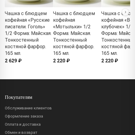
Чашка с блюдцем
Чашка с блюдцем
Чашка с блюд
кофейная «Русские
кофейная
кофейная «Ве
писатели. Гоголь»
«Мотыльки» 1/2
клубочек» 1/2
1/2 Форма: Майская.
Форма: Майская.
Форма: Майска
Тонкостенный
Тонкостенный
Тонкостенный
костяной фарфор.
костяной фарфор.
костяной фарф
165 мл.
165 мл.
165 мл.
2 629 ₽
2 220 ₽
2 220 ₽
Покупателям
Обслуживание клиентов
Оформление заказа
Оплата и доставка
Обмен и возврат