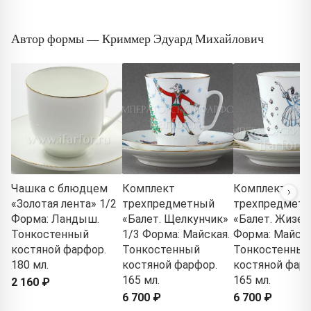
Автор формы — Криммер Эдуард Михайлович
Чашка с блюдцем
Комплект
Комплект
«Золотая лента» 1/2
трехпредметный
трехпредмет
Форма: Ландыш.
«Балет. Щелкунчик»
«Балет. Жизел
Тонкостенный
1/3 Форма: Майская.
Форма: Майска
костяной фарфор.
Тонкостенный
Тонкостенный
180 мл.
костяной фарфор.
костяной фарф
165 мл.
165 мл.
2 160 ₽
6 700 ₽
6 700 ₽