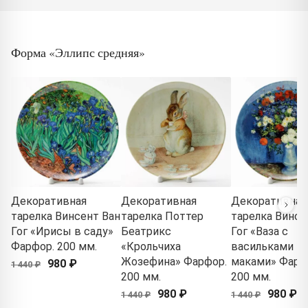
Форма «Эллипс средняя»
Декоративная
Декоративная
Декоративная
тарелка Винсент Ван
тарелка Поттер
тарелка Винсе
Гог «Ирисы в саду»
Беатрикс
Гог «Ваза с
Фарфор. 200 мм.
«Крольчиха
васильками и
Жозефина» Фарфор.
маками» Фарф
980 ₽
1 440 ₽
200 мм.
200 мм.
980 ₽
980 ₽
1 440 ₽
1 440 ₽