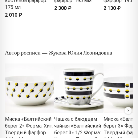
костяной фарфор.
фарфор. 195 мм.
фарфор. 195 м
175 мл.
2 300 ₽
2 130 ₽
2 010 ₽
Автор росписи — Жукова Юлия Леонидовна
Миска «Балтийский
Чашка с блюдцем
Миска «Балти
берег 2» Форма: Хит.
чайная «Балтийский
берег 3» Форма
Твердый фарфор.
берег 3» 1/2 Форма:
Твердый фарф