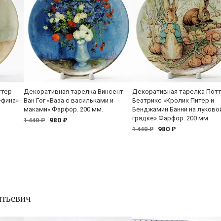
ттер
Декоративная тарелка Винсент
Декоративная тарелка Пот
ефина»
Ван Гог «Ваза с васильками и
Беатрикс «Кролик Питер и
маками» Фарфор. 200 мм.
Бенджамин Банни на луково
грядке» Фарфор. 200 мм.
980 ₽
1 440 ₽
980 ₽
1 440 ₽
тьевич