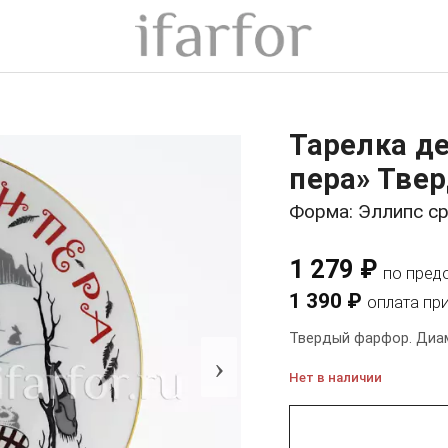
Тарелка де
пера» Тве
Форма: Эллипс с
1 279 ₽
по пред
1 390 ₽
оплата пр
Твердый фарфор. Диам
›
Нет в наличии