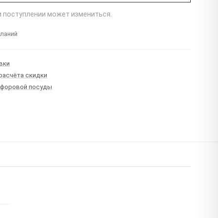
ри поступлении может измениться.
еланий
вки
 расчёта скидки
рфоровой посуды