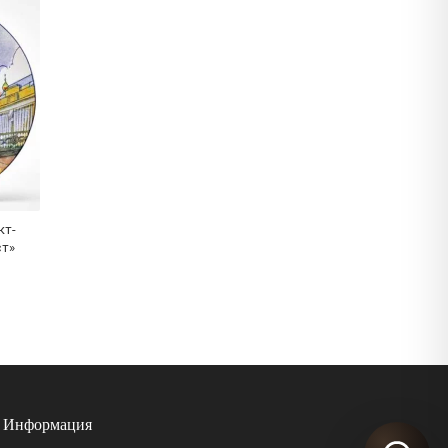
кт-
ст»
Информация