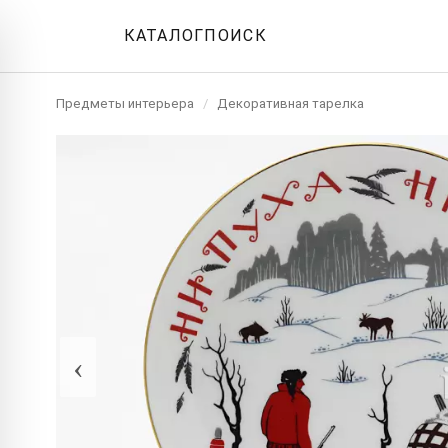
КАТАЛОГ
ПОИСК
Предметы интерьера
/
Декоративная тарелка
‹