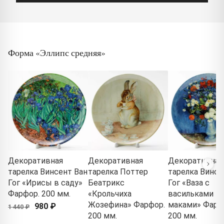
Форма «Эллипс средняя»
Декоративная
Декоративная
Декоративная
тарелка Винсент Ван
тарелка Поттер
тарелка Винсе
Гог «Ирисы в саду»
Беатрикс
Гог «Ваза с
Фарфор. 200 мм.
«Крольчиха
васильками и
Жозефина» Фарфор.
маками» Фарф
980 ₽
1 440 ₽
200 мм.
200 мм.