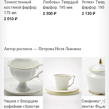
Тонкостенный
Любовь» Твердый
Успех» Тверд
костяной фарфор.
фарфор. 195 мм.
фарфор. 195 м
175 мл.
2 300 ₽
2 130 ₽
2 010 ₽
Автор росписи — Петрова Неля Львовна
Чашка с блюдцем
Сахарница «Зо
кофейная «Золотая
лента» Форма: