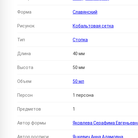
Форма
Славянский
Рисунок
Кобальтовая сетка
Тип
Стопка
Длина
40 мм
Высота
50 мм
Объем
50 мл
Персон
1 персона
Предметов
1
Автор формы
Яковлева Серафима Евгеньевн
Автор росписи
Яцкевич Анна Адамовна