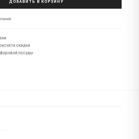
ДОБАВИТЬ В КОРЗИНУ
еланий
вки
 расчёта скидки
рфоровой посуды