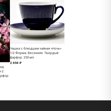
Чашка с блюдцем чайная «Ночь»
1/2 Форма: Весенняя. Твердый
фарфор. 250 мл.
2 694 ₽
Сад
-2.
арфор.