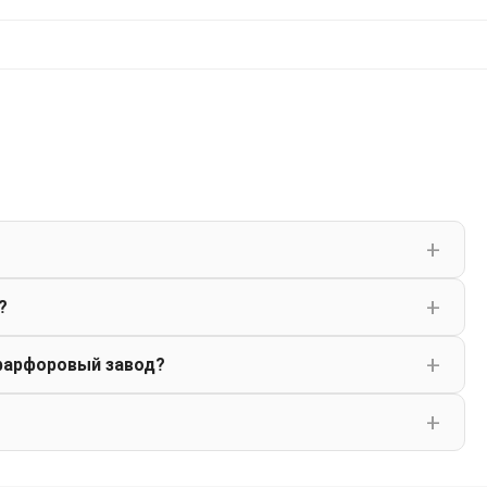
?
фарфоровый завод?