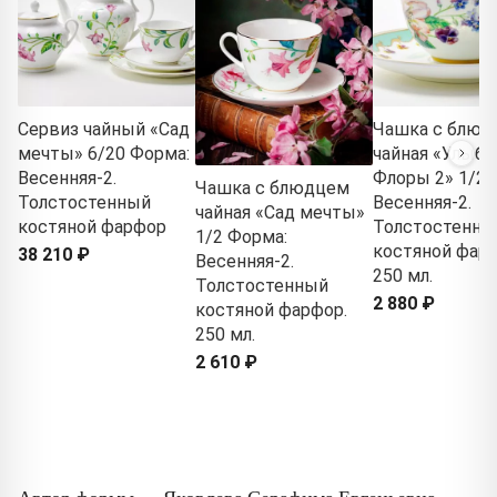
Сервиз чайный «Сад
Чашка с блюд
мечты» 6/20 Форма:
чайная «Улыбк
Весенняя-2.
Флоры 2» 1/2 
Чашка с блюдцем
Толстостенный
Весенняя-2.
чайная «Сад мечты»
костяной фарфор
Толстостенны
1/2 Форма:
костяной фарф
38 210 ₽
Весенняя-2.
250 мл.
Толстостенный
2 880 ₽
костяной фарфор.
250 мл.
2 610 ₽