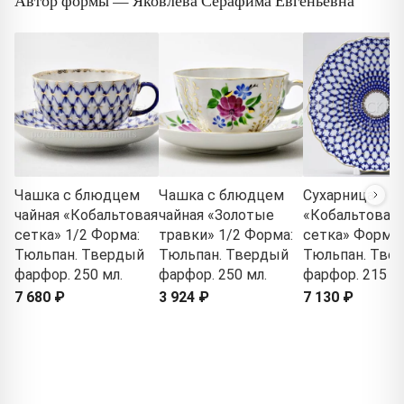
Автор формы — Яковлева Серафима Евгеньевна
Чашка с блюдцем
Чашка с блюдцем
Сухарница
чайная «Кобальтовая
чайная «Золотые
«Кобальтовая
сетка» 1/2 Форма:
травки» 1/2 Форма:
сетка» Форма:
Тюльпан. Твердый
Тюльпан. Твердый
Тюльпан. Тве
фарфор. 250 мл.
фарфор. 250 мл.
фарфор. 215 м
7 680 ₽
3 924 ₽
7 130 ₽