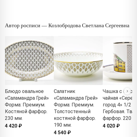
Автор росписи — Козлобродова Светлана Сергеевна
Блюдо овальное
Салатник
Чашка с блюд
«Саламандра Грей»
«Саламандра Грей»
чайная «Сере
Форма: Премиум.
Форма: Премиум.
город 4» 1/2 Ф
Костяной фарфор.
Толстостенный
Гербовая. Тв
230 мм.
костяной фарфор.
фарфор. 220 мл
190 мм.
4 420 ₽
4 020 ₽
4 540 ₽