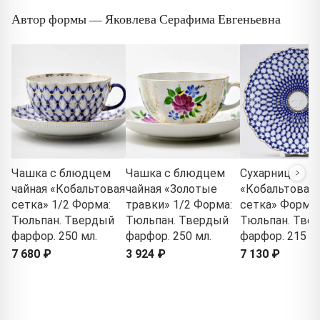
Автор формы — Яковлева Серафима Евгеньевна
Чашка с блюдцем
Чашка с блюдцем
Сухарница
чайная «Кобальтовая
чайная «Золотые
«Кобальтовая
сетка» 1/2 Форма:
травки» 1/2 Форма:
сетка» Форма:
Тюльпан. Твердый
Тюльпан. Твердый
Тюльпан. Тве
фарфор. 250 мл.
фарфор. 250 мл.
фарфор. 215 м
7 680 ₽
3 924 ₽
7 130 ₽