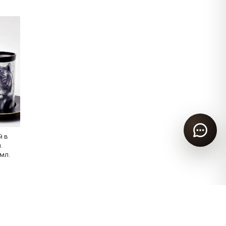
й в
.
мл.
Информация