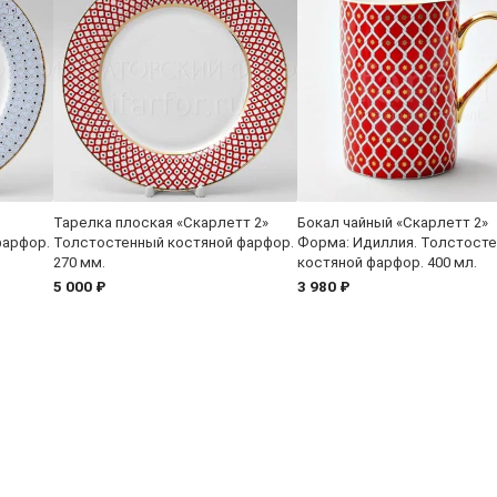
Тарелка плоская «Скарлетт 2»
Бокал чайный «Скарлетт 2»
фарфор.
Толстостенный костяной фарфор.
Форма: Идиллия. Толстост
270 мм.
костяной фарфор. 400 мл.
5 000 ₽
3 980 ₽