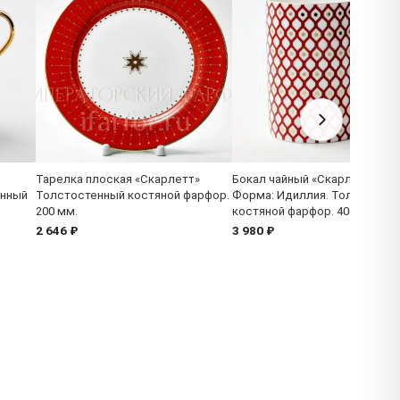
Тарелка плоская «Скарлетт»
Бокал чайный «Скарлетт 1»
енный
Толстостенный костяной фарфор.
Форма: Идиллия. Толстосте
200 мм.
костяной фарфор. 400 мл.
2 646 ₽
3 980 ₽