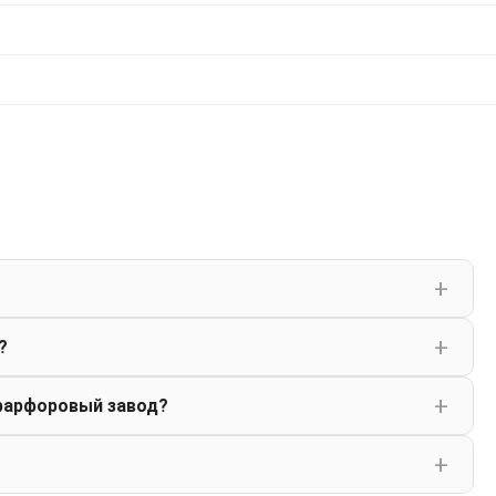
?
фарфоровый завод?