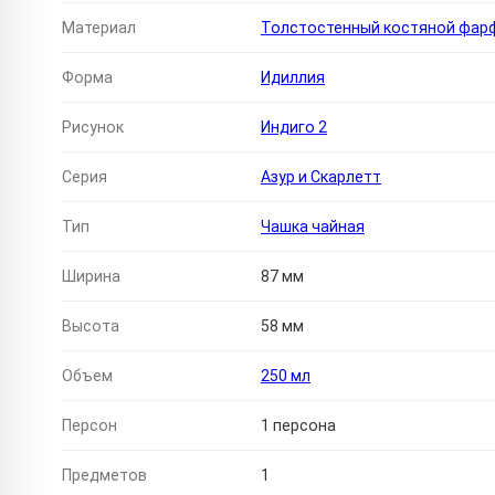
Материал
Толстостенный костяной фар
Форма
Идиллия
Рисунок
Индиго 2
Серия
Азур и Скарлетт
Тип
Чашка чайная
Ширина
87 мм
Высота
58 мм
Объем
250 мл
Персон
1 персона
Предметов
1