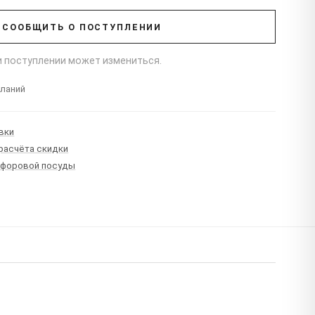
СООБЩИТЬ О ПОСТУПЛЕНИИ
ри поступлении может измениться.
еланий
вки
 расчёта скидки
рфоровой посуды