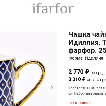
Чашка чай
Идиллия. 
фарфор. 25
Форма: Идиллия
2 770 ₽
по пред
3 010 ₽
оплата пр
›
Толстостенный костяно
мл. Набор для одной 
Нет в наличии