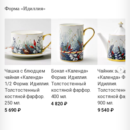
Форма «Идиллия»
Чашка с блюдцем
Бокал «Календа»
Чайник завар
чайная «Календа»
Форма: Идиллия.
«Календа» Фор
1/2 Форма: Идиллия.
Толстостенный
Идиллия.
Толстостенный
костяной фарфор.
Толстостенны
костяной фарфор.
400 мл.
костяной фарф
250 мл.
900 мл.
4 820 ₽
5 690 ₽
9 540 ₽