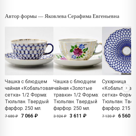
Автор формы — Яковлева Серафима Евгеньевна
Чашка с блюдцем
Чашка с блюдцем
Сухарница
чайная «Кобальтовая
чайная «Золотые
«Кобальтовая
сетка» 1/2 Форма:
травки» 1/2 Форма:
сетка» Форма:
Тюльпан. Твердый
Тюльпан. Твердый
Тюльпан. Тве
фарфор. 250 мл.
фарфор. 250 мл.
фарфор. 215 м
7 066 ₽
3 611 ₽
6 560 ₽
7 680 ₽
3 924 ₽
7 130 ₽