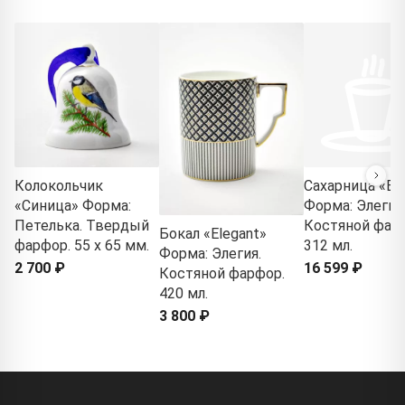
Колокольчик
Сахарница «El
«Синица» Форма:
Форма: Элегия
Петелька. Твердый
Костяной фар
Бокал «Elegant»
фарфор. 55 x 65 мм.
312 мл.
Форма: Элегия.
2 700 ₽
16 599 ₽
Костяной фарфор.
420 мл.
3 800 ₽