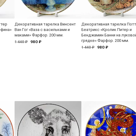
ттер
Декоративная тарелка Винсент
Декоративная тарелка Пот
ефина»
Ван Гог «Ваза с васильками и
Беатрикс «Кролик Питер и
маками» Фарфор. 200 мм.
Бенджамин Банни на луково
грядке» Фарфор. 200 мм.
980 ₽
1 440 ₽
980 ₽
1 440 ₽