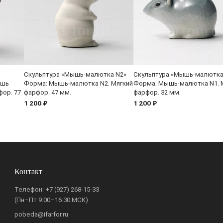
Скульптура «Мышь-малютка N2»
Скульптура «Мышь-малютка
ышь
Форма: Мышь-малютка N2. Мягкий
Форма: Мышь-малютка N1. 
ор. 77
фарфор. 47 мм.
фарфор. 32 мм.
1 200 ₽
1 200 ₽
Контакт
Телефон:
+7 (927) 268-15-33
(Пн–Пт 9:00–16:30 МСК)
pobeda@ifarfor.ru