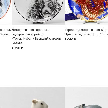
основый
Декоративная тарелка в
Тарелка декоративная «Др
95 мм.
подарочной коробке
Лун» Твердый фарфор. 195 
«Тотем.Кабан» Твердый фарфор.
3 040 ₽
230 мм.
4 790 ₽