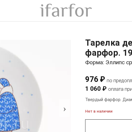
Тарелка д
фарфор. 1
Форма: Эллипс с
976 ₽
по предопл
1 060 ₽
оплата пр
Твердый фарфор. Диам
›
Нет в наличии