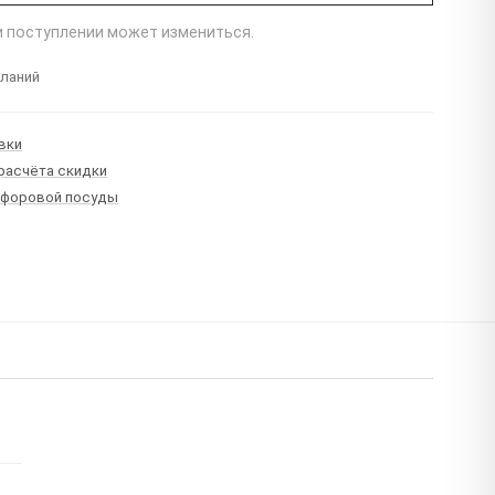
ри поступлении может измениться.
еланий
вки
 расчёта скидки
рфоровой посуды