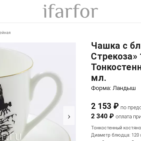
ейная
Чашка с б
Стрекоза»
Тонкостен
мл.
Форма: Ландыш
2 153 ₽
по пред
›
2 340 ₽
оплата пр
Тонкостенный костяно
Диаметр блюдца: 120 м