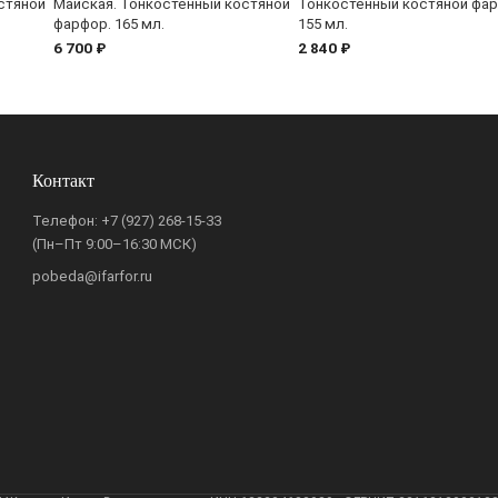
стяной
Майская. Тонкостенный костяной
Тонкостенный костяной фар
фарфор. 165 мл.
155 мл.
6 700 ₽
2 840 ₽
Контакт
Телефон:
+7 (927) 268-15-33
(Пн–Пт 9:00–16:30 МСК)
pobeda@ifarfor.ru