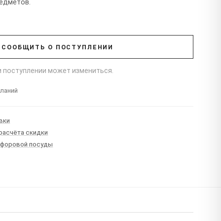
редметов.
СООБЩИТЬ О ПОСТУПЛЕНИИ
ри поступлении может измениться.
еланий
вки
 расчёта скидки
рфоровой посуды