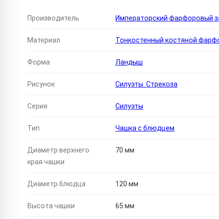
Производитель
Императорский фарфоровый за
Материал
Тонкостенный костяной фарф
Форма
Ландыш
Рисунок
Силуэты. Стрекоза
Серия
Силуэты
Тип
Чашка с блюдцем
Диаметр верхнего
70 мм
края чашки
Диаметр блюдца
120 мм
Высота чашки
65 мм