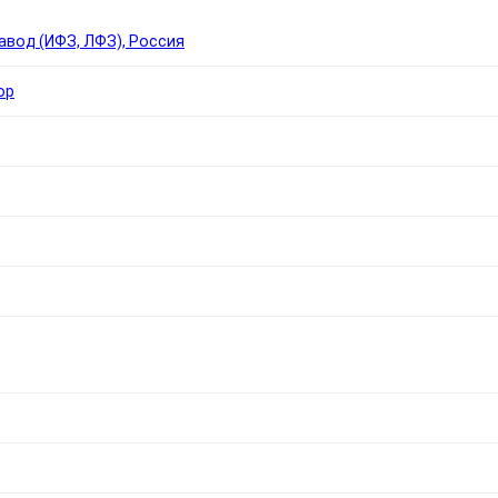
вод (ИФЗ, ЛФЗ), Россия
ор