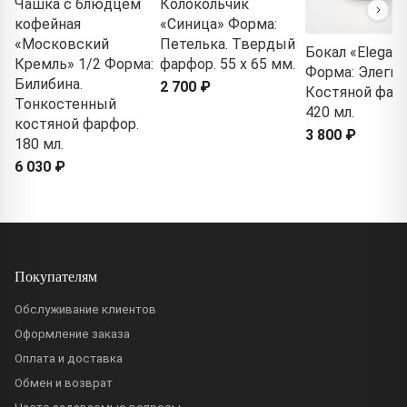
Чашка с блюдцем
Колокольчик
кофейная
«Синица» Форма:
«Московский
Петелька. Твердый
Бокал «Elegant
Кремль» 1/2 Форма:
фарфор. 55 x 65 мм.
Форма: Элегия
Билибина.
2 700 ₽
Костяной фар
Тонкостенный
420 мл.
костяной фарфор.
3 800 ₽
180 мл.
6 030 ₽
Покупателям
Обслуживание клиентов
Оформление заказа
Оплата и доставка
Обмен и возврат