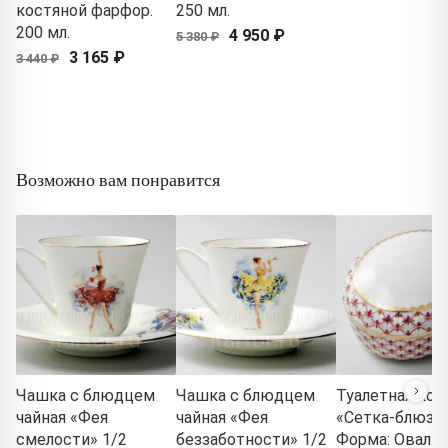
костяной фарфор.
250 мл.
200 мл.
4 950 ₽
5 380 ₽
3 165 ₽
3 440 ₽
Возможно вам понравится
Чашка с блюдцем
Чашка с блюдцем
Туалетная кор
чайная «Фея
чайная «Фея
«Сетка-блюз 2
смелости» 1/2
беззаботности» 1/2
Форма: Овальн