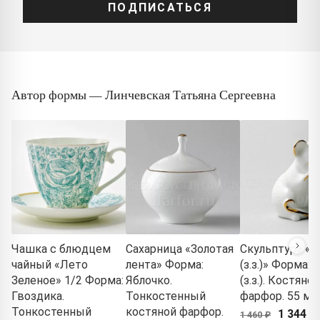
ПОДПИСАТЬСЯ
Автор формы — Линчевская Татьяна Сергеевна
Чашка с блюдцем
Сахарница «Золотая
Скульптура «
чайный «Лето
лента» Форма:
(з.з.)» Форма:
Зеленое» 1/2 Форма:
Яблочко.
(з.з.). Костяной
Гвоздика.
Тонкостенный
фарфор. 55 мм
Тонкостенный
костяной фарфор.
1 344 ₽
1 460 ₽