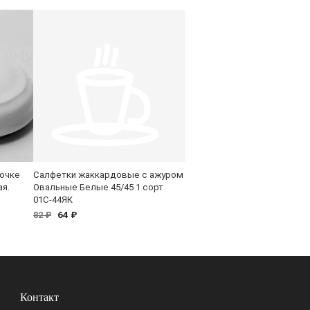
бочке
Салфетки жаккардовые с ажуром
ая.
Овальные Белые 45/45 1 сорт
01С-44ЯК
64 ₽
82 ₽
Контакт