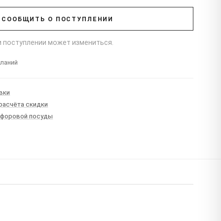
СООБЩИТЬ О ПОСТУПЛЕНИИ
ри поступлении может измениться.
еланий
вки
 расчёта скидки
рфоровой посуды