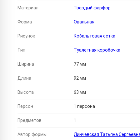
Материал
Твердый фарфор
Форма
Овальная
Рисунок
Кобальтовая сетка
Тип
Туалетная коробочка
Ширина
77 мм
Длина
92 мм
Высота
63 мм
Персон
1 персона
Предметов
1
Автор формы
Линчевская Татьяна Сергеевн