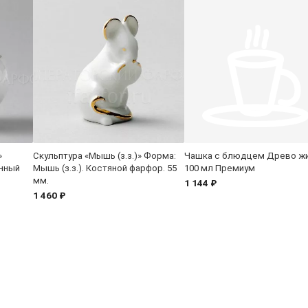
»
Скульптура «Мышь (з.з.)» Форма:
Чашка с блюдцем Древо ж
енный
Мышь (з.з.). Костяной фарфор. 55
100 мл Премиум
мм.
1 144 ₽
1 460 ₽