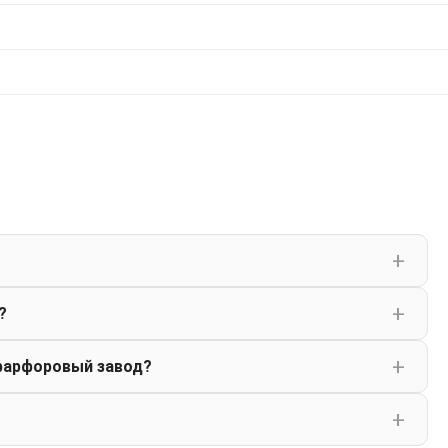
?
фарфоровый завод?