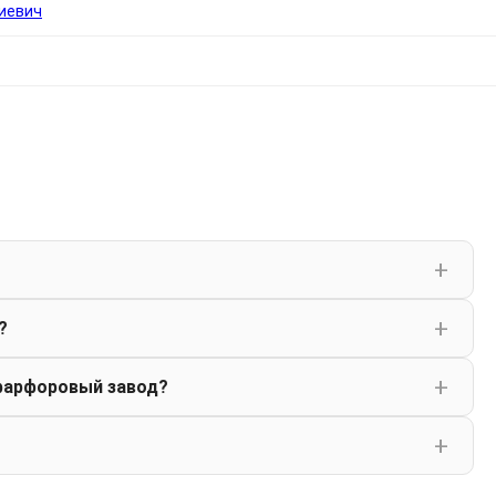
иевич
?
фарфоровый завод?