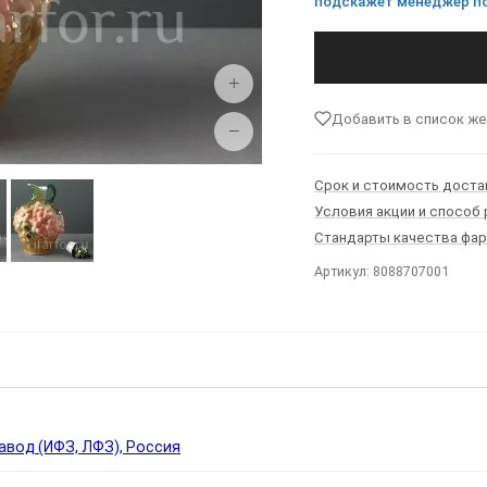
подскажет менеджер по
+
Добавить в список ж
−
Срок и стоимость доста
Условия акции и способ
Стандарты качества фа
Артикул: 8088707001
Ы
вод (ИФЗ, ЛФЗ), Россия