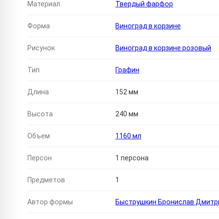
Материал
Твердый фарфор
Форма
Виноград в корзине
Рисунок
Виноград в корзине розовый
Тип
Графин
Длина
152 мм
Высота
240 мм
Объем
1160 мл
Персон
1 персона
Предметов
1
Автор формы
Быструшкин Бронислав Дмитр