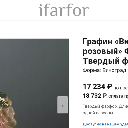
Графин «Ви
розовый» Ф
Твердый ф
Форма: Виноград 
17 234 ₽
по пр
18 732 ₽
оплата п
›
Твердый фарфор. Длина
одной персоны.
Доступно на нашем удал