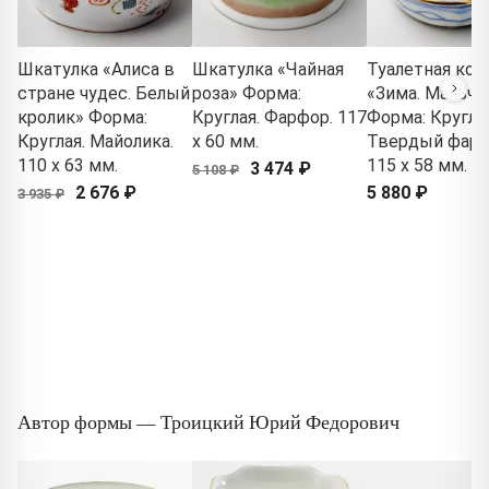
Шкатулка «Алиса в
Шкатулка «Чайная
Туалетная кор
стране чудес. Белый
роза» Форма:
«Зима. Мальчи
кролик» Форма:
Круглая. Фарфор. 117
Форма: Круглая
Круглая. Майолика.
x 60 мм.
Твердый фарф
110 x 63 мм.
115 x 58 мм.
3 474 ₽
5 108 ₽
2 676 ₽
5 880 ₽
3 935 ₽
Автор формы — Троицкий Юрий Федорович