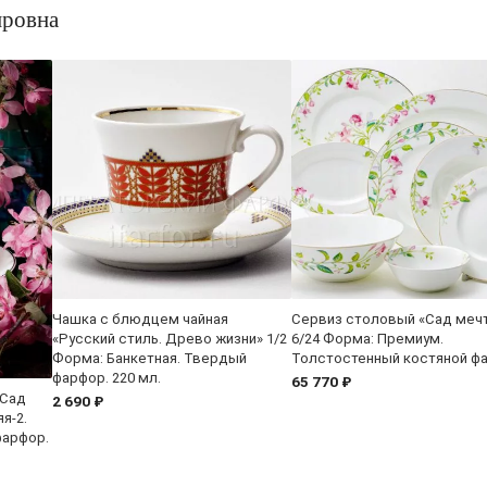
ировна
Чашка с блюдцем чайная
Сервиз столовый «Сад меч
«Русский стиль. Древо жизни» 1/2
6/24 Форма: Премиум.
Форма: Банкетная. Твердый
Толстостенный костяной ф
фарфор. 220 мл.
65 770 ₽
«Сад
2 690 ₽
я-2.
фарфор.