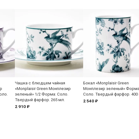
Чашка с блюдцем чайная
Бокал «Monplaisir Green
ир
«Monplaisir Green Монплезир
Монплезир зеленый» Форма
оло.
зеленый» 1/2 Форма: Соло.
Соло. Твердый фарфор. 400 
Твердый фарфор. 265 мл.
2 540 ₽
2 910 ₽