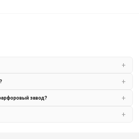
?
фарфоровый завод?