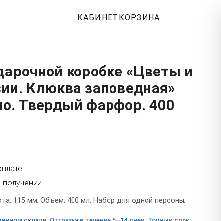
КАБИНЕТ
КОРЗИНА
дарочной коробке «Цветы и
сии. Клюква заповедная»
ло. Твердый фарфор. 400
оплате
и получении
а: 115 мм. Объем: 400 мл. Набор для одной персоны.
ённом складе. Отгрузка в течение 5–14 дней. Точный срок