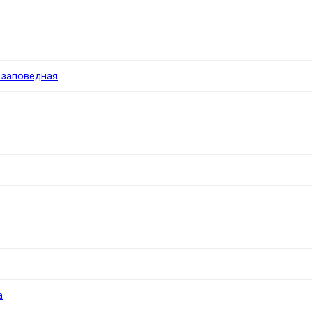
 заповедная
а