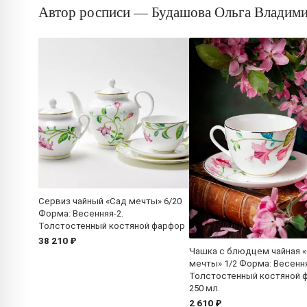
Автор росписи — Будашова Ольга Владим
Сервиз чайный «Сад мечты» 6/20
Форма: Весенняя-2.
Толстостенный костяной фарфор
38 210 ₽
Чашка с блюдцем чайная 
мечты» 1/2 Форма: Весення
Толстостенный костяной 
250 мл.
2 610 ₽