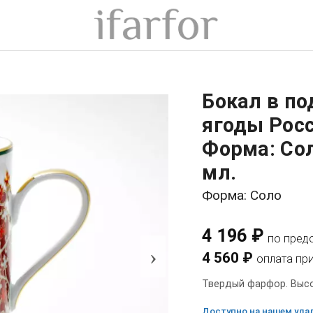
Бокал в по
ягоды Рос
Форма: Со
мл.
Форма: Соло
4 196 ₽
по пред
›
4 560 ₽
оплата пр
Твердый фарфор. Высот
Доступно на нашем удал