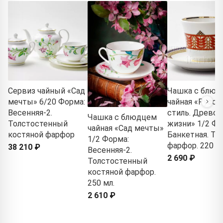
Сервиз чайный «Сад
Чашка с блюд
мечты» 6/20 Форма:
чайная «Русск
Весенняя-2.
стиль. Древо
Чашка с блюдцем
Толстостенный
жизни» 1/2 Фо
чайная «Сад мечты»
костяной фарфор
Банкетная. Т
1/2 Форма:
фарфор. 220 мл
38 210 ₽
Весенняя-2.
2 690 ₽
Толстостенный
костяной фарфор.
250 мл.
2 610 ₽