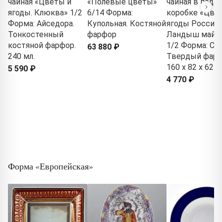
чайная «Цветы и
«Полевые цветы»
чайная в пода
ягоды. Клюква» 1/2
6/14 Форма:
коробке «Цве
Форма: Айседора.
Купольная. Костяной
ягоды России.
Тонкостенный
фарфор
Ландыш майс
костяной фарфор.
1/2 Форма: Сол
63 880 ₽
240 мл.
Твердый фарф
160 x 82 x 62 м
5 590 ₽
4 770 ₽
Форма «Европейская»