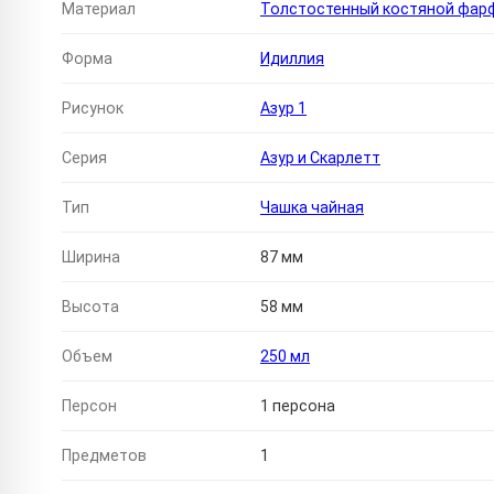
Материал
Толстостенный костяной фар
Форма
Идиллия
Рисунок
Азур 1
Серия
Азур и Скарлетт
Тип
Чашка чайная
Ширина
87 мм
Высота
58 мм
Объем
250 мл
Персон
1 персона
Предметов
1