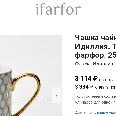
Чашка чайн
Идиллия. 
фарфор. 25
Форма: Идиллия
3 114 ₽
по пред
3 384 ₽
оплата пр
›
Толстостенный костяно
мл. Набор для одной 
Доступно на нашем удал