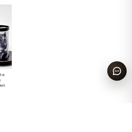
й в
.
мл.
Информация