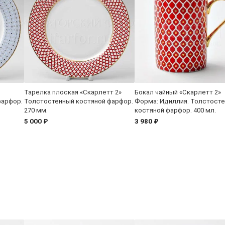
Тарелка плоская «Скарлетт 2»
Бокал чайный «Скарлетт 2»
фарфор.
Толстостенный костяной фарфор.
Форма: Идиллия. Толстост
270 мм.
костяной фарфор. 400 мл.
5 000 ₽
3 980 ₽