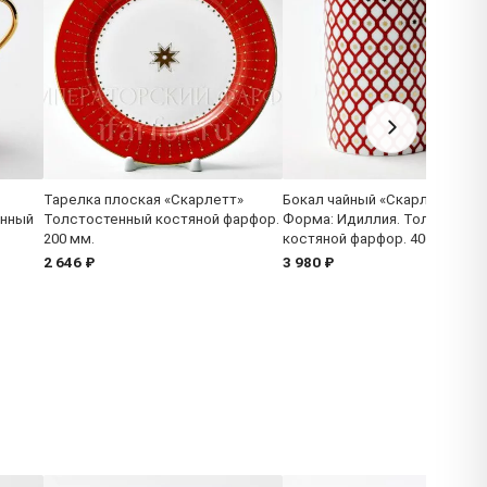
Тарелка плоская «Скарлетт»
Бокал чайный «Скарлетт 1»
енный
Толстостенный костяной фарфор.
Форма: Идиллия. Толстосте
200 мм.
костяной фарфор. 400 мл.
2 646 ₽
3 980 ₽