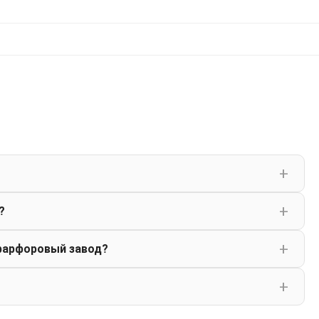
?
фарфоровый завод?